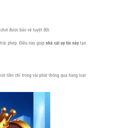
chơi được bảo vệ tuyệt đối.
 trái phép. Điều này giúp
nhà cái uy tín này
tạo
rút tiền chỉ trong vài phút thông qua hàng loạt