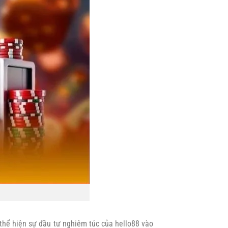
y thể hiện sự đầu tư nghiêm túc của
hello88
vào