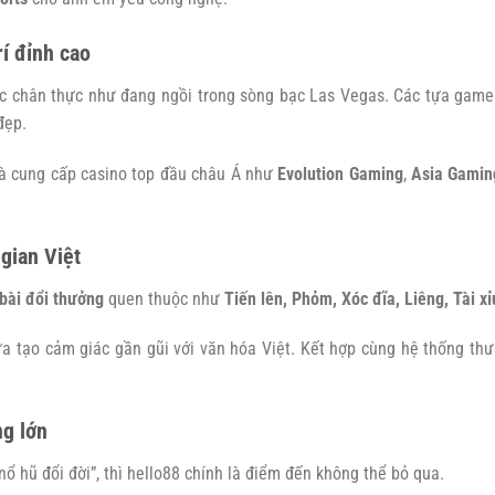
rí đỉnh cao
ác chân thực như đang ngồi trong sòng bạc Las Vegas. Các tựa gam
đẹp.
hà cung cấp casino top đầu châu Á như
Evolution Gaming
,
Asia Gamin
gian Việt
bài đổi thưởng
quen thuộc như
Tiến lên, Phỏm, Xóc đĩa, Liêng, Tài x
 vừa tạo cảm giác gần gũi với văn hóa Việt. Kết hợp cùng hệ thống t
ng lớn
ổ hũ đổi đời”, thì
hello88
chính là điểm đến không thể bỏ qua.