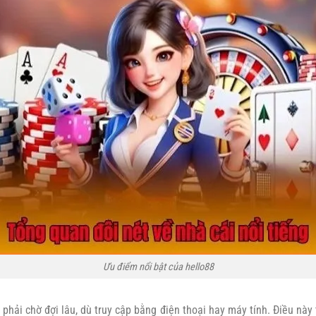
Ưu điểm nổi bật của hello88
phải chờ đợi lâu, dù truy cập bằng điện thoại hay máy tính. Điều nà