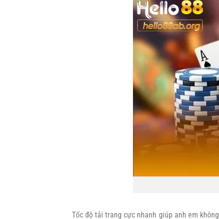
Tốc độ tải trang cực nhanh giúp anh em không 