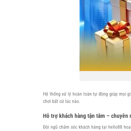
Hệ thống xử lý hoàn toàn tự động giúp mọi gi
chơi bất cứ lúc nào.
Hỗ trợ khách hàng tận tâm – chuyên 
Đội ngũ chăm sóc khách hàng tại
hello88
hoạt