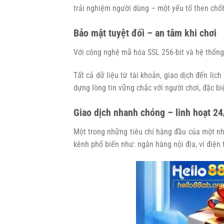
trải nghiệm người dùng – một yếu tố then chốt
Bảo mật tuyệt đối – an tâm khi chơi
Với công nghệ mã hóa SSL 256-bit và hệ thống
Tất cả dữ liệu từ tài khoản, giao dịch đến lị
dựng lòng tin vững chắc với người chơi, đặc bi
Giao dịch nhanh chóng – linh hoạt 24
Một trong những tiêu chí hàng đầu của một
nh
kênh phổ biến như: ngân hàng nội địa, ví điện 