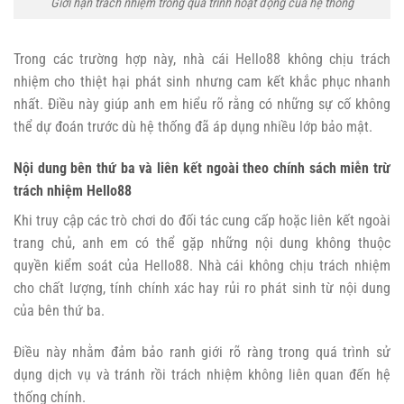
Giới hạn trách nhiệm trong quá trình hoạt động của hệ thống
Trong các trường hợp này, nhà cái Hello88 không chịu trách
nhiệm cho thiệt hại phát sinh nhưng cam kết khắc phục nhanh
nhất. Điều này giúp anh em hiểu rõ rằng có những sự cố không
thể dự đoán trước dù hệ thống đã áp dụng nhiều lớp bảo mật.
Nội dung bên thứ ba và liên kết ngoài theo chính sách miễn trừ
trách nhiệm Hello88
Khi truy cập các trò chơi do đối tác cung cấp hoặc liên kết ngoài
trang chủ, anh em có thể gặp những nội dung không thuộc
quyền kiểm soát của Hello88. Nhà cái không chịu trách nhiệm
cho chất lượng, tính chính xác hay rủi ro phát sinh từ nội dung
của bên thứ ba.
Điều này nhằm đảm bảo ranh giới rõ ràng trong quá trình sử
dụng dịch vụ và tránh rồi trách nhiệm không liên quan đến hệ
thống chính.