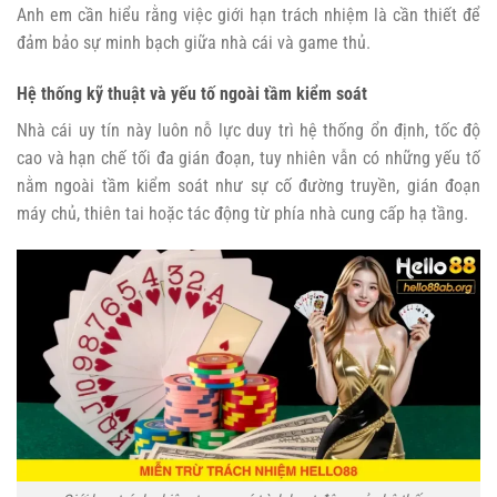
Anh em cần hiểu rằng việc giới hạn trách nhiệm là cần thiết để
đảm bảo sự minh bạch giữa nhà cái và game thủ.
Hệ thống kỹ thuật và yếu tố ngoài tầm kiểm soát
Nhà cái uy tín này luôn nỗ lực duy trì hệ thống ổn định, tốc độ
cao và hạn chế tối đa gián đoạn, tuy nhiên vẫn có những yếu tố
nằm ngoài tầm kiểm soát như sự cố đường truyền, gián đoạn
máy chủ, thiên tai hoặc tác động từ phía nhà cung cấp hạ tầng.