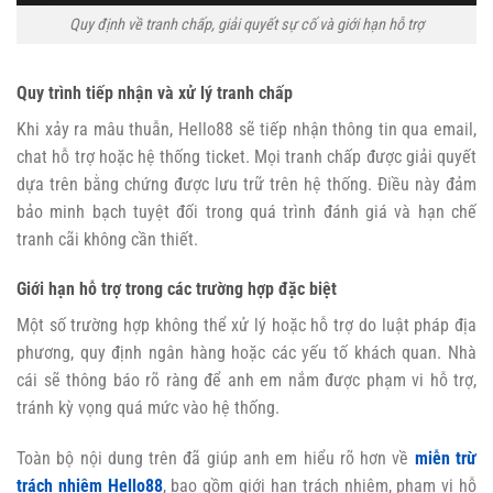
Quy định về tranh chấp, giải quyết sự cố và giới hạn hỗ trợ
Quy trình tiếp nhận và xử lý tranh chấp
Khi xảy ra mâu thuẫn, Hello88 sẽ tiếp nhận thông tin qua email,
chat hỗ trợ hoặc hệ thống ticket. Mọi tranh chấp được giải quyết
dựa trên bằng chứng được lưu trữ trên hệ thống. Điều này đảm
bảo minh bạch tuyệt đối trong quá trình đánh giá và hạn chế
tranh cãi không cần thiết.
Giới hạn hỗ trợ trong các trường hợp đặc biệt
Một số trường hợp không thể xử lý hoặc hỗ trợ do luật pháp địa
phương, quy định ngân hàng hoặc các yếu tố khách quan. Nhà
cái sẽ thông báo rõ ràng để anh em nắm được phạm vi hỗ trợ,
tránh kỳ vọng quá mức vào hệ thống.
Toàn bộ nội dung trên đã giúp anh em hiểu rõ hơn về
miễn trừ
trách nhiệm Hello88
, bao gồm giới hạn trách nhiệm, phạm vi hỗ