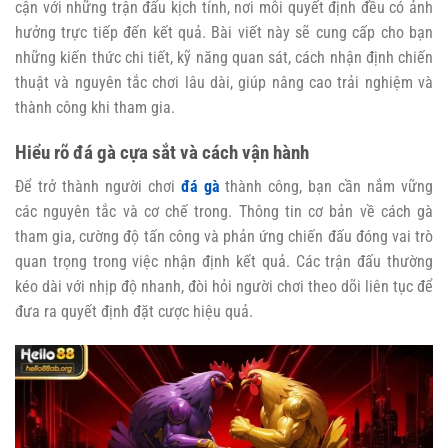
cận với những trận đấu kịch tính, nơi mỗi quyết định đều có ảnh
hưởng trực tiếp đến kết quả. Bài viết này sẽ cung cấp cho bạn
những kiến thức chi tiết, kỹ năng quan sát, cách nhận định chiến
thuật và nguyên tắc chơi lâu dài, giúp nâng cao trải nghiệm và
thành công khi tham gia.
Hiểu rõ đá gà cựa sắt và cách vận hành
Để trở thành người chơi
đá gà
thành công, bạn cần nắm vững
các nguyên tắc và cơ chế trong. Thông tin cơ bản về cách gà
tham gia, cường độ tấn công và phản ứng chiến đấu đóng vai trò
quan trọng trong việc nhận định kết quả. Các trận đấu thường
kéo dài với nhịp độ nhanh, đòi hỏi người chơi theo dõi liên tục để
đưa ra quyết định đặt cược hiệu quả.