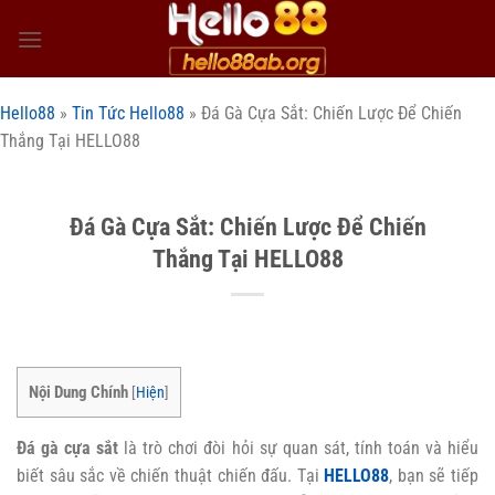
Skip
to
content
Hello88
»
Tin Tức Hello88
»
Đá Gà Cựa Sắt: Chiến Lược Để Chiến
Thắng Tại HELLO88
Đá Gà Cựa Sắt: Chiến Lược Để Chiến
Thắng Tại HELLO88
Nội Dung Chính
[
Hiện
]
Đá gà cựa sắt
là trò chơi đòi hỏi sự quan sát, tính toán và hiểu
biết sâu sắc về chiến thuật chiến đấu. Tại
HELLO88
, bạn sẽ tiếp