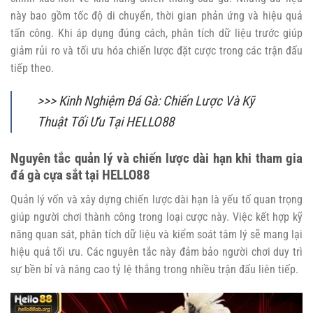
này bao gồm tốc độ di chuyển, thời gian phản ứng và hiệu quả
tấn công. Khi áp dụng đúng cách, phân tích dữ liệu trước giúp
giảm rủi ro và tối ưu hóa chiến lược đặt cược trong các trận đấu
tiếp theo.
>>>
Kinh Nghiệm Đá Gà: Chiến Lược Và Kỹ
Thuật Tối Ưu Tại HELLO88
Nguyên tắc quản lý và chiến lược dài hạn khi tham gia
đá gà cựa sắt tại HELLO88
Quản lý vốn và xây dựng chiến lược dài hạn là yếu tố quan trọng
giúp người chơi thành công trong loại cược này. Việc kết hợp kỹ
năng quan sát, phân tích dữ liệu và kiểm soát tâm lý sẽ mang lại
hiệu quả tối ưu. Các nguyên tắc này đảm bảo người chơi duy trì
sự bền bỉ và nâng cao tỷ lệ thắng trong nhiều trận đấu liên tiếp.