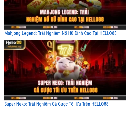
Mahjong Legend: Trải Nghiệm Nổ Hũ Đỉnh Cao Tại HELLO88
Super Neko: Trải Nghiệm Cá Cược Tối Ưu Trên HELLO88