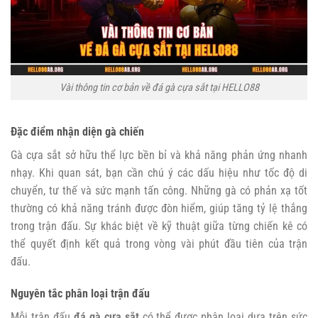
Vài thông tin cơ bản về đá gà cựa sắt tại HELLO88
Đặc điểm nhận diện gà chiến
Gà cựa sắt sở hữu thể lực bền bỉ và khả năng phản ứng nhanh
nhạy. Khi quan sát, bạn cần chú ý các dấu hiệu như tốc độ di
chuyển, tư thế và sức mạnh tấn công. Những gà có phản xạ tốt
thường có khả năng tránh được đòn hiểm, giúp tăng tỷ lệ thắng
trong trận đấu. Sự khác biệt về kỹ thuật giữa từng chiến kê có
thể quyết định kết quả trong vòng vài phút đầu tiên của trận
đấu.
Nguyên tắc phân loại trận đấu
Mỗi trận đấu
đá gà cựa sắt
có thể được phân loại dựa trên sức