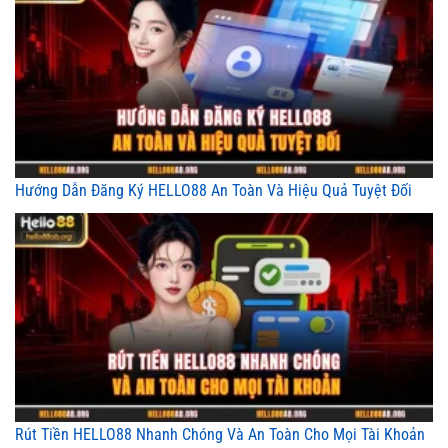
Hướng Dẫn Đăng Ký HELLO88 An Toàn Và Hiệu Quả Tuyệt Đối
Rút Tiền HELLO88 Nhanh Chóng Và An Toàn Cho Mọi Tài Khoản