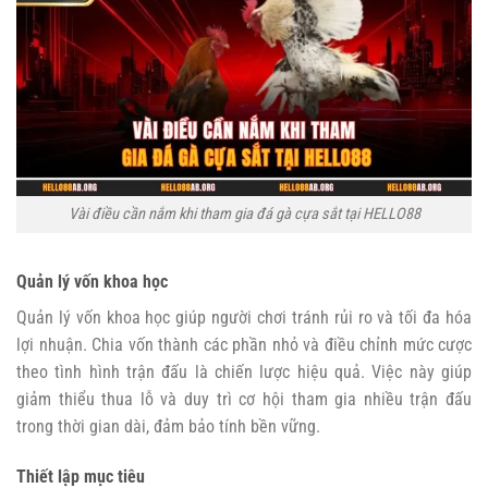
Vài điều cần nắm khi tham gia đá gà cựa sắt tại HELLO88
Quản lý vốn khoa học
Quản lý vốn khoa học giúp người chơi tránh rủi ro và tối đa hóa
lợi nhuận. Chia vốn thành các phần nhỏ và điều chỉnh mức cược
theo tình hình trận đấu là chiến lược hiệu quả. Việc này giúp
giảm thiểu thua lỗ và duy trì cơ hội tham gia nhiều trận đấu
trong thời gian dài, đảm bảo tính bền vững.
Thiết lập mục tiêu